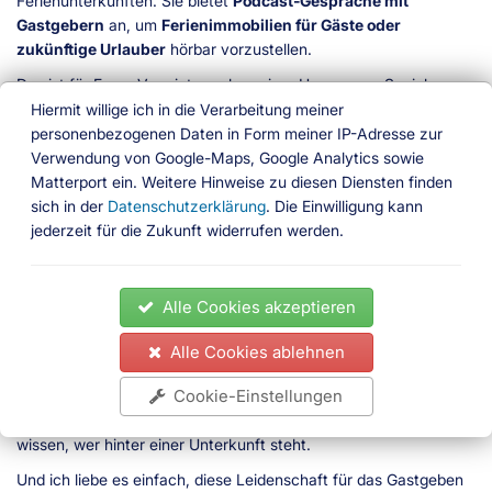
Ferienunterkünften. Sie bietet
Podcast-Gespräche mit
Gastgebern
an, um
Ferienimmobilien für Gäste oder
zukünftige Urlauber
hörbar vorzustellen.
Das ist für Fewo-Vermieter neben einer Homepage, Social-
Media und der Nutzung von
Buchungsportalen
eine weitere
Hiermit willige ich in die Verarbeitung meiner
Möglichkeit, um auf die eigenen Unterkünfte aufmerksam zu
personenbezogenen Daten in Form meiner IP-Adresse zur
machen. Auch für Fewo-Gäste kann ein Gastgeber-Interview
Verwendung von Google-Maps, Google Analytics sowie
den Urlaub bereichern. Warum? Wir stellen Annika Rathje und
Matterport ein. Weitere Hinweise zu diesen Diensten finden
ihren Gastgeber-Podcast kurz vor.
sich in der
Datenschutzerklärung
. Die Einwilligung kann
jederzeit für die Zukunft widerrufen werden.
Hallo Annika, du betreibst bereits den Podcast FEWO-Helden
mit Informationen für Fewo-Vermieter. Wie bis du auf die Idee
für einen Gastgeber-Podcast gekommen?
Alle Cookies akzeptieren
Annika Rathje:
In meinen Gesprächen mit Gastgebern habe ich
oft gehört, dass sie sich eine persönlichere Möglichkeit
Alle Cookies ablehnen
wünschen, ihre Ferienunterkunft vorzustellen – etwas, das über
Cookie-Einstellungen
Bilder und Texte auf Buchungsportalen hinausgeht. Gleichzeitig
suchen Gäste nach authentischen Erlebnissen und möchten
wissen, wer hinter einer Unterkunft steht.
Und ich liebe es einfach, diese Leidenschaft für das Gastgeben