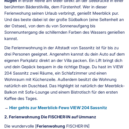
Rügen
in erster Reihe am Meer direkt an der Seebrücke in einer
berühmten Bäderstilvilla, dem Fürstenhof. Wer in dieser
Ferienwohung seinen Urlaub verbringt, genießt Meerblick pur.
Und das beste dabei ist der große Südbalkon (eine Seltenheit an
der Ostsee), von dem du von Sonnenaufgang bis
Sonnenuntergang die schillernden Farben des Wassers genießen
kannst.
Die Feriennwohnung in der Altstadt von Sassnitz ist für bis zu
drei Personen geeignet. Angenehm kannst du dein Auto auf dem
eigenen Parkplatz direkt an der Villa packen. Ein Lift bringt dich
und dein Gepäck bequem in die richtige Etage. Du hast im VIEW
204 Sassnitz zwei Räume, ein Schlafzimmer und einen
Wohnraum mit Küchenzeile. Außerdem besitzt die Wohnung
natürlich ein Duschbad. Das Highlight ist natürlich der Meerblick-
Balkon mit Sofa-Lounge und einem Bistrotisch für den ersten
Kaffee des Tages.
→
Hier gehts zur Meerblick-Fewo VIEW 204 Sassnitz
2. Ferienwohnung Die FISCHER:IN auf Ummanz
Die wundervolle [
Ferienwohung
FISCHER:IN]