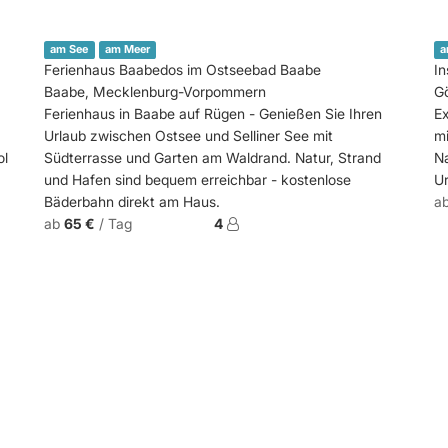
am See
am Meer
a
Ferienhaus Baabedos im Ostseebad Baabe
In
Baabe, Mecklenburg-Vorpommern
Gö
Ferienhaus in Baabe auf Rügen - Genießen Sie Ihren
Ex
Urlaub zwischen Ostsee und Selliner See mit
mi
ol
Südterrasse und Garten am Waldrand. Natur, Strand
Na
und Hafen sind bequem erreichbar - kostenlose
Ur
Bäderbahn direkt am Haus.
a
ab
65 €
/ Tag
4