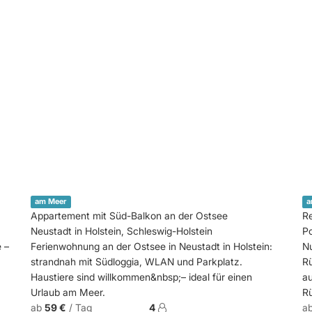
am Meer
a
Appartement mit Süd-Balkon an der Ostsee
R
Neustadt in Holstein, Schleswig-Holstein
P
 –
Ferienwohnung an der Ostsee in Neustadt in Holstein:
N
strandnah mit Südloggia, WLAN und Parkplatz.
Rü
Haustiere sind willkommen&nbsp;– ideal für einen
au
Urlaub am Meer.
R
ab
59 €
/ Tag
4
a