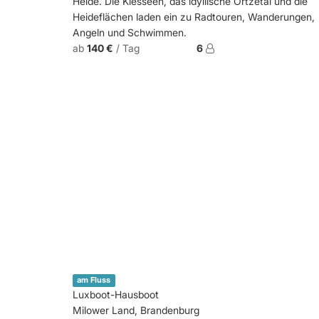
Heide. Die Kiesseen, das idyllische Örtzetal und die
Heideflächen laden ein zu Radtouren, Wanderungen,
Angeln und Schwimmen.
ab
140 €
/ Tag
6
am Fluss
Luxboot-Hausboot
Milower Land, Brandenburg