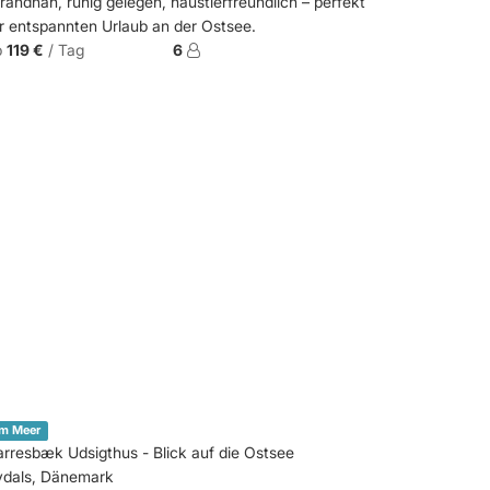
randnah, ruhig gelegen, haustierfreundlich – perfekt
r entspannten Urlaub an der Ostsee.
b
119 €
/ Tag
6
m Meer
rresbæk Udsigthus - Blick auf die Ostsee
ydals, Dänemark