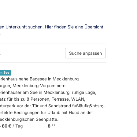
en Unterkunft suchen. Hier finden Sie eine Übersicht
.
.
Suche anpassen
m See
erienhaus nahe Badesee in Mecklenburg
argun, Mecklenburg-Vorpommern
rienhäuser am See in Mecklenburg: ruhige Lage,
atz für bis zu 8 Personen, Terrasse, WLAN,
turpark vor der Tür und Sandstrand fußläufig&nbsp;-
rfekte Bedingungen für Urlaub mit Hund an der
ecklenburgischen Seenplatte.
b
80 €
/ Tag
8