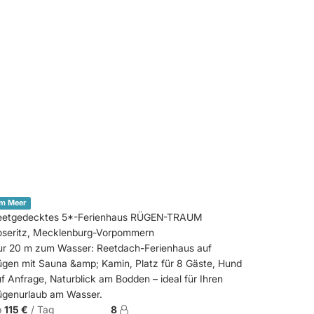
m Meer
eetgedecktes 5*-Ferienhaus RÜGEN-TRAUM
oseritz, Mecklenburg-Vorpommern
ur 20 m zum Wasser: Reetdach-Ferienhaus auf
gen mit Sauna &amp; Kamin, Platz für 8 Gäste, Hund
f Anfrage, Naturblick am Bodden – ideal für Ihren
ügenurlaub am Wasser.
b
115 €
/ Tag
8