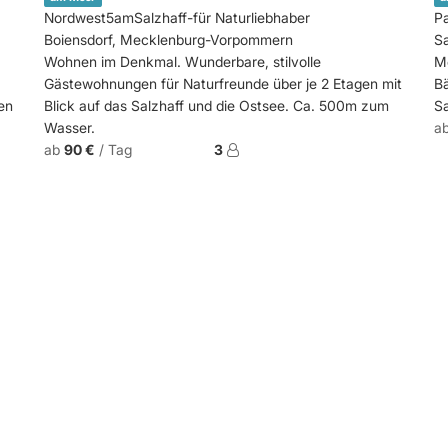
Nordwest5amSalzhaff-für Naturliebhaber
P
Boiensdorf, Mecklenburg-Vorpommern
S
Wohnen im Denkmal. Wunderbare, stilvolle
Mo
Gästewohnungen für Naturfreunde über je 2 Etagen mit
Bä
en
Blick auf das Salzhaff und die Ostsee. Ca. 500m zum
Sa
Wasser.
a
ab
90 €
/ Tag
3