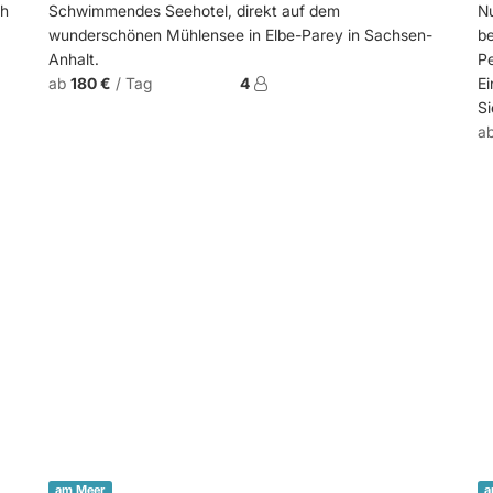
ch
Schwimmendes Seehotel, direkt auf dem
Nu
wunderschönen Mühlensee in Elbe-Parey in Sachsen-
be
Anhalt.
Pe
ab
180 €
/ Tag
4
Ei
Si
a
am Meer
a