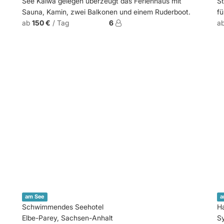
See Kalwa gelegen überzeugt das Ferienhaus mit
St
Sauna, Kamin, zwei Balkonen und einem Ruderboot.
fü
ab
150 €
/ Tag
6
a
am See
a
Schwimmendes Seehotel
Ha
Elbe-Parey, Sachsen-Anhalt
S