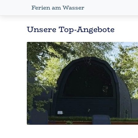
Ferien am Wasser
Unsere Top-Angebote
Ferienhaus Ruhepol am See: Tretboot, Sauna
Twist, Niedersachsen
Unser Ruhepol am See befindet sich am Moorsee im schö
großen Steg. Für Kinder in direkter Nähe ist der Ponyho
Zur Unterkunft
Ferienhaus Ruhepol am See: Tretboot, Sauna
Twist, Niedersachsen
Unser Ruhepol am See befindet sich am Moorsee im schö
großen Steg. Für Kinder in direkter Nähe ist der Ponyho
ab
175 €
/ Tag