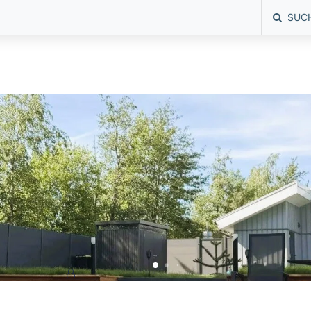
SUC
nen Emsland. Komplett renoviert 2026. Luxuriös ausgestattet mit ei
f Niers
nen Emsland. Komplett renoviert 2026. Luxuriös ausgestattet mit ei
f Niers
4