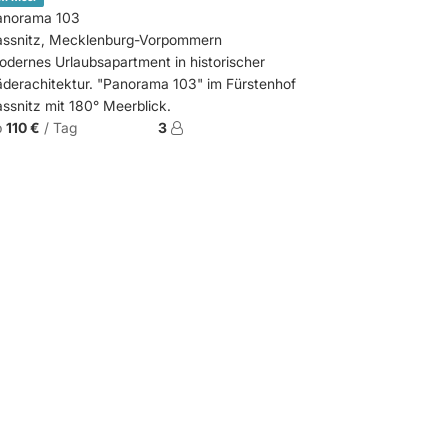
anorama 103
assnitz, Mecklenburg-Vorpommern
dernes Urlaubsapartment in historischer
derachitektur. "Panorama 103" im Fürstenhof
ssnitz mit 180° Meerblick.
b
110 €
/ Tag
3