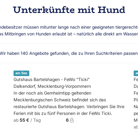
Unterkünfte mit Hund
ndebesitzer müssen mitunter lange nach einer geeigneten tiergerecht
Mitbringen von Hunden erlaubt ist – natürlich alle direkt am Wasser
Wir haben
140
Angebote gefunden, die zu Ihren Suchkriterien passen
am See
a
Gutshaus Bartelshagen - FeWo "Ticki"
F
Dalkendorf, Mecklenburg-Vorpommern
D
In der noch als Gemheimtipp geltenden
Fe
Mecklenburgischen Schweiz befindet sich das
Pl
restaurierte Gutshaus Bartelshagen. Verbringen Sie Ihre
Na
Ferien mit bis zu fünf Personen in der FeWo Ticki.
pe
ab
55 €
/ Tag
6
M
a