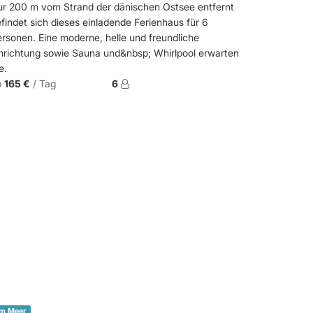
r 200 m vom Strand der dänischen Ostsee entfernt
findet sich dieses einladende Ferienhaus für 6
rsonen. Eine moderne, helle und freundliche
nrichtung sowie Sauna und&nbsp; Whirlpool erwarten
e.
b
165 €
/ Tag
6
m Meer