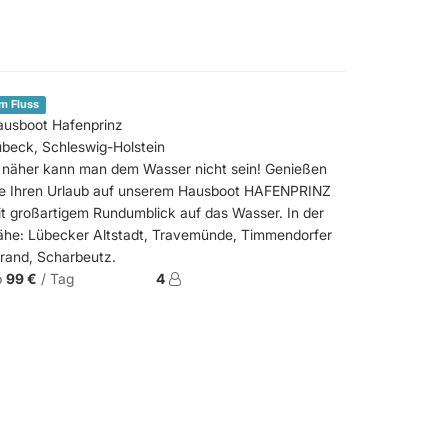
m Fluss
ausboot Hafenprinz
beck, Schleswig-Holstein
. näher kann man dem Wasser nicht sein! Genießen
ie Ihren Urlaub auf unserem Hausboot HAFENPRINZ
t großartigem Rundumblick auf das Wasser. In der
ähe: Lübecker Altstadt, Travemünde, Timmendorfer
rand, Scharbeutz.
b
99 €
/ Tag
4