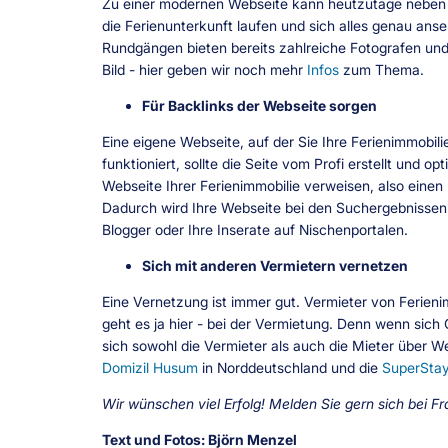
Zu einer modernen Webseite kann heutzutage neben 
die Ferienunterkunft laufen und sich alles genau ans
Rundgängen bieten bereits zahlreiche Fotografen und
Bild - hier geben wir noch mehr
Infos
zum Thema.
Für Backlinks der Webseite sorgen
Eine eigene Webseite, auf der Sie Ihre Ferienimmobili
funktioniert, sollte die Seite vom Profi erstellt und o
Webseite Ihrer Ferienimmobilie verweisen, also eine
Dadurch wird Ihre Webseite bei den Suchergebnissen
Blogger oder Ihre Inserate auf Nischenportalen.
Sich mit anderen Vermietern vernetzen
Eine Vernetzung ist immer gut. Vermieter von Ferieni
geht es ja hier - bei der Vermietung. Denn wenn sich
sich sowohl die Vermieter als auch die Mieter über 
Domizil Husum
in Norddeutschland und die
SuperStay
Wir wünschen viel Erfolg! Melden Sie gern sich bei
Text und Fotos: Björn Menzel