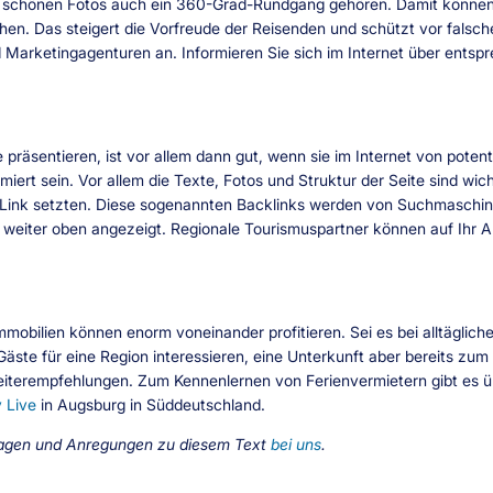
schönen Fotos auch ein 360-Grad-Rundgang gehören. Damit können Gä
ehen. Das steigert die Vorfreude der Reisenden und schützt vor falsc
 Marketingagenturen an. Informieren Sie sich im Internet über entsp
e präsentieren, ist vor allem dann gut, wenn sie im Internet von pote
ptimiert sein. Vor allem die Texte, Fotos und Struktur der Seite sind w
n Link setzten. Diese sogenannten Backlinks werden von Suchmaschin
 weiter oben angezeigt. Regionale Tourismuspartner können auf Ihr 
mmobilien können enorm voneinander profitieren. Sei es bei alltägli
 Gäste für eine Region interessieren, eine Unterkunft aber bereits zu
Weiterempfehlungen. Zum Kennenlernen von Ferienvermietern gibt es ü
 Live
in Augsburg in Süddeutschland.
 Fragen und Anregungen zu diesem Text
bei uns
.