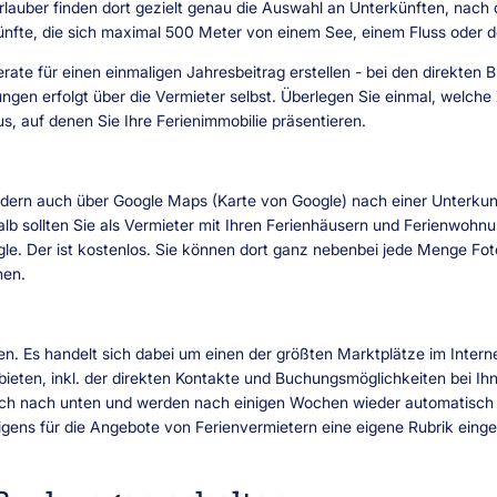
auber finden dort gezielt genau die Auswahl an Unterkünften, nach d
rkünfte, die sich maximal 500 Meter von einem See, einem Fluss oder
rate für einen einmaligen Jahresbeitrag erstellen - bei den direkten 
ungen erfolgt über die Vermieter selbst. Überlegen Sie einmal, welc
s, auf denen Sie Ihre Ferienimmobilie präsentieren.
ndern auch über Google Maps (Karte von Google) nach einer Unterkunf
alb sollten Sie als Vermieter mit Ihren Ferienhäusern und Ferienwohn
le. Der ist kostenlos. Sie können dort ganz nebenbei jede Menge Fo
hen.
. Es handelt sich dabei um einen der größten Marktplätze im Interne
bieten, inkl. der direkten Kontakte und Buchungsmöglichkeiten bei Ihn
tlich nach unten und werden nach einigen Wochen wieder automatisch g
igens für die Angebote von Ferienvermietern eine eigene Rubrik einge