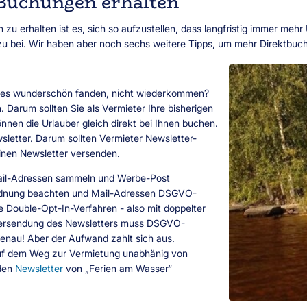
 Buchungen erhalten
 zu erhalten ist es, sich so aufzustellen, dass langfristig immer mehr
zu bei. Wir haben aber noch sechs weitere Tipps, um mehr Direktbuc
nd es wunderschön fanden, nicht wiederkommen?
. Darum sollten Sie als Vermieter Ihre bisherigen
nnen die Urlauber gleich direkt bei Ihnen buchen.
sletter. Darum sollten Vermieter Newsletter-
inen Newsletter versenden.
Mail-Adressen sammeln und Werbe-Post
rdnung beachten und Mail-Adressen DSGVO-
 Double-Opt-In-Verfahren - also mit doppelter
Versendung des Newsletters muss DSGVO-
genau! Aber der Aufwand zahlt sich aus.
uf dem Weg zur Vermietung unabhänig von
 den
Newsletter
von „Ferien am Wasser“