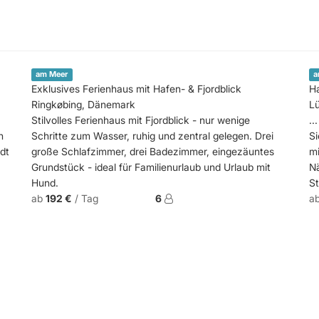
am Meer
a
Exklusives Ferienhaus mit Hafen- & Fjordblick
H
Ringkøbing, Dänemark
Lü
Stilvolles Ferienhaus mit Fjordblick - nur wenige
..
h
Schritte zum Wasser, ruhig und zentral gelegen. Drei
S
dt
große Schlafzimmer, drei Badezimmer, eingezäuntes
mi
Grundstück - ideal für Familienurlaub und Urlaub mit
N
Hund.
St
ab
192 €
/ Tag
6
a