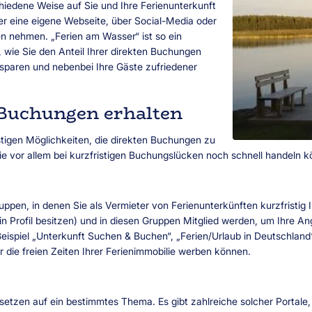
iedene Weise auf Sie und Ihre Ferienunterkunft
r eine eigene Webseite, über Social-Media oder
en nehmen. „Ferien am Wasser“ ist so ein
r, wie Sie den Anteil Ihrer direkten Buchungen
d sparen und nebenbei Ihre Gäste zufriedener
 Buchungen erhalten
stigen Möglichkeiten, die direkten Buchungen zu
Sie vor allem bei kurzfristigen Buchungslücken noch schnell handeln 
pen, in denen Sie als Vermieter von Ferienunterkünften kurzfristig 
ein Profil besitzen) und in diesen Gruppen Mitglied werden, um Ihre A
Beispiel „Unterkunft Suchen & Buchen“, „Ferien/Urlaub in Deutschla
r die freien Zeiten Ihrer Ferienimmobilie werben können.
etzen auf ein bestimmtes Thema. Es gibt zahlreiche solcher Portale,