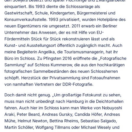
einquartiert. Bis 1993 diente die Schlossanlage als
Gastwirtschaft, Schule, Kindergarten, Bürgermeisterei und
Konsumverkaufsstelle. 1993 privatisiert, wurden Hotelpläne des
neuen Eigentümers nie umgesetzt. 2011 erwarb ein Berliner
Unternehmer das Anwesen, der es mit Hilfe von EU-
Fördermitteln Stück für Stück rekonstruieren lässt und als
Kunst- und Ausstellungsort öffentlich zugänglich macht. Auch
meine Begleiterin Angelika, die Tourismusmanagerin, hat ihr
Büro im Schloss. Zu Pfingsten 2016 eröffnete die „Fotografische
Sammlung“ auf Schloss Kummerow, die aus den hochkarätigen
fotografischen Sammelbeständen des neuen Schlossherren
schöpft. Herzstück der Privatsammlung sind Fotoaufnahmen
von namhaften Vertretern der DDR-Fotografie.
Doch damit nicht genug. „Um großartige Fotokunst zu sehen,
muss man nicht unbedingt nach Hamburg in die Deichtorhallen
fahren. Auch hier im Schloss kann man Werke von Nobuyoshi
Araki, Peter Beard, Andreas Gursky, Candida Höfer, Andreas
Mühe, Helmut Newton, Bettina Rheims, Sebastiao Salgado,
Martin Schöller, Wolfgang Tillmans oder Michael Wesely und