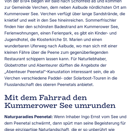
Von der B194 biegen wir bald nach Schönfeld ab und kommen
zur Gemeinde Verchen, dem neben Aalbude nördlichsten Ort am
Kummerower See. Verchen verfügt über lange Sandstrände, die
knietief und weit in den See hineinreichen. Sommerfrischler
finden hier den schönsten Badestrand am Kummerower See,
Ferienwohnungen, einen Ferienpark, es gibt ein Kinder- und
Jugendhotel, die Klosterkirche St. Marien und einen
wunderbaren Uferweg nach Aalbude, wo man sich mit einer
kleinen Fähre über die Peene zum gegenüberliegenden
Restaurant schippern lassen kann. Für Naturliebhaber,
Globetrotter und Abenteurer dürften die Angebote der
„Abenteuer Peenetal“-Kanustation interessant sein, die ab
Verchen verschiedene Paddel- oder Solarboot-Touren in die
Flusslandschaft des oberen Peenetals anbietet.
Mit dem Fahrrad den
Kummerower See umrunden
Naturparadies Peenetal:
Wenn Inhaber Ingo Ernst vom See und
dem Peenetal schwärmt, dann spürt man seine Begeisterung für
diese einzigartige Naturlandschaft, die er so unberührt wie