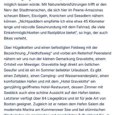
möglich lassen würde. Mit Naturerlebnisführungen trifft er den
Nerv der Stadtmenschen, die sich hier im Peene-Amazonas
scheuen Bibern, Eisvögeln, Kranichen und Seeadlern nähern
können. „Nichtpaddlern empfehle ich eine etwa 45 Kilometer
lange und reizvolle Seeumrundung mit dem Fahrrad, die viele
Einkehrmöglichkeiten und Rastplätze bietet“, so Ingo, der auch
Bikes verleiht.
Über Hügelketten und einen befestigten Feldweg mit der
Bezeichnung „Friedhofsweg“ und vorbei am Reiterhof Peeneland
nähern wir uns nun der kleinen Gemarkung Gravelotte, einem
Ortsteil von Meesiger. Gravelotte liegt direkt am östlichen
Seeufer und ist ein im Sommer beliebter Urlaubsort. Es gibt
einen Zeltplatz, einen Camping- und Wasserwanderplatz, einen
komfortablen Hafen und mit dem „Hotel Gravelotte“ ein
ganzjährig geöffnetes Hotel-Restaurant, dessen Zimmer mit
Seeblick auch eine schöne Aussicht auf den Hafen bieten.
Letzterer verfügt über 84 Liegeplätze und ist für jede Art von
Booten geeignet. Zugleich ist er neben dem Hafen Salem die
modernste Marina am Kummerower See und bei stürmischen