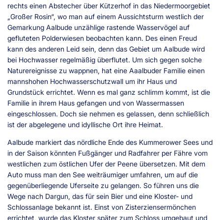
rechts einen Abstecher über Kützerhof in das Niedermoorgebiet
„Großer Rosin“, wo man auf einem Aussichtsturm westlich der
Gemarkung Aalbude unzählige rastende Wasservögel auf
gefluteten Polderwiesen beobachten kann. Des einen Freud
kann des anderen Leid sein, denn das Gebiet um Aalbude wird
bei Hochwasser regelmäßig überflutet. Um sich gegen solche
Naturereignisse zu wappnen, hat eine Aaalbuder Familie einen
mannshohen Hochwasserschutzwall um ihr Haus und
Grundstück errichtet. Wenn es mal ganz schlimm kommt, ist die
Familie in ihrem Haus gefangen und von Wassermassen
eingeschlossen. Doch sie nehmen es gelassen, denn schließlich
ist der abgelegene und idyllische Ort ihre Heimat.
Aalbude markiert das nördliche Ende des Kummerower Sees und
in der Saison könnten Fußgänger und Radfahrer per Fähre vom
westlichen zum östlichen Ufer der Peene übersetzen. Mit dem
Auto muss man den See weiträumiger umfahren, um auf die
gegenüberliegende Uferseite zu gelangen. So führen uns die
Wege nach Dargun, das für sein Bier und eine Kloster- und
Schlossanlage bekannt ist. Einst von Zisterziensermönchen
errichtet, wurde das Kloster später zum Schloss umgebaut und