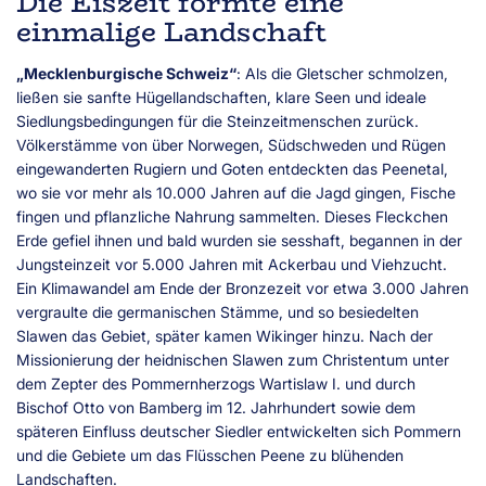
Die Eiszeit formte eine
einmalige Landschaft
„Mecklenburgische Schweiz“
: Als die Gletscher schmolzen,
ließen sie sanfte Hügellandschaften, klare Seen und ideale
Siedlungsbedingungen für die Steinzeitmenschen zurück.
Völkerstämme von über Norwegen, Südschweden und Rügen
eingewanderten Rugiern und Goten entdeckten das Peenetal,
wo sie vor mehr als 10.000 Jahren auf die Jagd gingen, Fische
fingen und pflanzliche Nahrung sammelten. Dieses Fleckchen
Erde gefiel ihnen und bald wurden sie sesshaft, begannen in der
Jungsteinzeit vor 5.000 Jahren mit Ackerbau und Viehzucht.
Ein Klimawandel am Ende der Bronzezeit vor etwa 3.000 Jahren
vergraulte die germanischen Stämme, und so besiedelten
Slawen das Gebiet, später kamen Wikinger hinzu. Nach der
Missionierung der heidnischen Slawen zum Christentum unter
dem Zepter des Pommernherzogs Wartislaw I. und durch
Bischof Otto von Bamberg im 12. Jahrhundert sowie dem
späteren Einfluss deutscher Siedler entwickelten sich Pommern
und die Gebiete um das Flüsschen Peene zu blühenden
Landschaften.