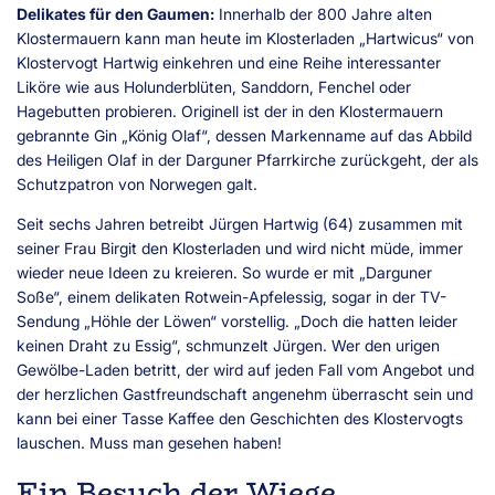
Delikates für den Gaumen:
Innerhalb der 800 Jahre alten
Klostermauern kann man heute im Klosterladen „Hartwicus“ von
Klostervogt Hartwig einkehren und eine Reihe interessanter
Liköre wie aus Holunderblüten, Sanddorn, Fenchel oder
Hagebutten probieren. Originell ist der in den Klostermauern
gebrannte Gin „König Olaf“, dessen Markenname auf das Abbild
des Heiligen Olaf in der Darguner Pfarrkirche zurückgeht, der als
Schutzpatron von Norwegen galt.
Seit sechs Jahren betreibt Jürgen Hartwig (64) zusammen mit
seiner Frau Birgit den Klosterladen und wird nicht müde, immer
wieder neue Ideen zu kreieren. So wurde er mit „Darguner
Soße“, einem delikaten Rotwein-Apfelessig, sogar in der TV-
Sendung „Höhle der Löwen“ vorstellig. „Doch die hatten leider
keinen Draht zu Essig“, schmunzelt Jürgen. Wer den urigen
Gewölbe-Laden betritt, der wird auf jeden Fall vom Angebot und
der herzlichen Gastfreundschaft angenehm überrascht sein und
kann bei einer Tasse Kaffee den Geschichten des Klostervogts
lauschen. Muss man gesehen haben!
Ein Besuch der Wiege