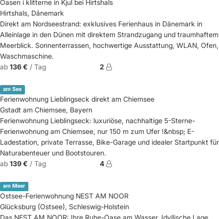
Oasen i klitterne in Kjul bei Hirtshals
Hirtshals, Dänemark
Direkt am Nordseestrand: exklusives Ferienhaus in Dänemark in
Alleinlage in den Dünen mit direktem Strandzugang und traumhaftem
Meerblick. Sonnenterrassen, hochwertige Ausstattung, WLAN, Ofen,
Waschmaschine.
ab
136 €
/ Tag
2
am See
Ferienwohnung Lieblingseck direkt am Chiemsee
Gstadt am Chiemsee, Bayern
Ferienwohnung Lieblingseck: luxuriöse, nachhaltige 5-Sterne-
Ferienwohnung am Chiemsee, nur 150 m zum Ufer !&nbsp; E-
Ladestation, private Terrasse, Bike-Garage und idealer Startpunkt für
Naturabenteuer und Bootstouren.
ab
139 €
/ Tag
4
am Meer
Ostsee-Ferienwohnung NEST AM NOOR
Glücksburg (Ostsee), Schleswig-Holstein
Das NEST AM NOOR: Ihre Ruhe-Oase am Wasser. Idyllische Lage