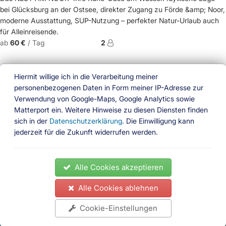
bei Glücksburg an der Ostsee, direkter Zugang zu Förde &amp; Noor,
moderne Ausstattung, SUP-Nutzung – perfekter Natur-Urlaub auch
für Alleinreisende.
ab
60 €
/ Tag
2
Hiermit willige ich in die Verarbeitung meiner
personenbezogenen Daten in Form meiner IP-Adresse zur
Verwendung von Google-Maps, Google Analytics sowie
Ferien am Wasser
Matterport ein. Weitere Hinweise zu diesen Diensten finden
sich in der
Datenschutzerklärung
. Die Einwilligung kann
Das besondere Buchungsportal
jederzeit für die Zukunft widerrufen werden.
Folgen Sie uns
News
Ferienhäuser
Ferienwohnungen
Hausboote
Alle Cookies akzeptieren
Gedöns Shop
Partner
Impressum
Kontakt
AGB
Datenschutz
Widerrufsrecht
Zahlungsbedingungen
Alle Cookies ablehnen
News
Ferienhäuser
Impressum
Kontakt
AGB
Cookie-Einstellungen
Ferienwohnungen
Datenschutz
Hausboote
Gedöns Shop
Widerrufsrecht