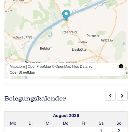
MapLibre
|
OpenFreeMap
© OpenMapTiles
Data from
OpenStreetMap
Belegungskalender
August 2026
Mo
Di
Mi
Do
Fr
Sa
So
1
2