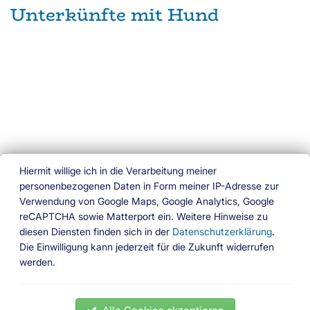
Unterkünfte mit Hund
Hiermit willige ich in die Verarbeitung meiner
personenbezogenen Daten in Form meiner IP-Adresse zur
Verwendung von Google Maps, Google Analytics, Google
reCAPTCHA sowie Matterport ein. Weitere Hinweise zu
Ferien am Wasser
diesen Diensten finden sich in der
Datenschutzerklärung
.
Die Einwilligung kann jederzeit für die Zukunft widerrufen
Das besondere Buchungsportal
werden.
Folgen Sie uns
News
Ferienhäuser
Ferienwohnungen
Hausboote