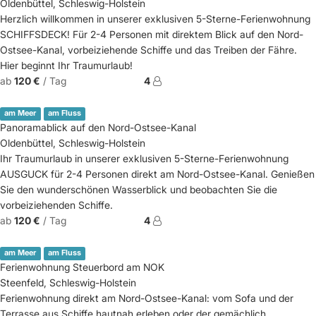
Oldenbüttel, Schleswig-Holstein
Herzlich willkommen in unserer exklusiven 5-Sterne-Ferienwohnung
SCHIFFSDECK! Für 2-4 Personen mit direktem Blick auf den Nord-
Ostsee-Kanal, vorbeiziehende Schiffe und das Treiben der Fähre.
Hier beginnt Ihr Traumurlaub!
ab
120 €
/ Tag
4
am Meer
am Fluss
Panoramablick auf den Nord-Ostsee-Kanal
Oldenbüttel, Schleswig-Holstein
Ihr Traumurlaub in unserer exklusiven 5-Sterne-Ferienwohnung
AUSGUCK für 2-4 Personen direkt am Nord-Ostsee-Kanal. Genießen
Sie den wunderschönen Wasserblick und beobachten Sie die
vorbeiziehenden Schiffe.
ab
120 €
/ Tag
4
am Meer
am Fluss
Ferienwohnung Steuerbord am NOK
Steenfeld, Schleswig-Holstein
Ferienwohnung direkt am Nord-Ostsee-Kanal: vom Sofa und der
Terrasse aus Schiffe hautnah erleben oder der gemächlich