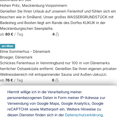
Hohen Pritz, Mecklenburg-Vorpommern
Genießen Sie Ihren Urlaub auf unserem Ferienhof und fühlen sich ein
bisschen wie in Småland. Unser großes WASSERGRUNDSTÜCK mit
Badesteg und Booten liegt am Rande des Dorfes KUKUK in der
Mecklenburgischen Seenplatte.
ab
80 €
/ Tag
4
am Meer
Elme Sommerhus - Dänemark
Broager, Dänemark
Schickes Ferienhaus in Vemmingbund nur 100 m von Dänemarks
herrlicher Ostseeküste entfernt. Genießen Sie Ihren eigenen privaten
Wellnessbereich mit entspannender Sauna und Außen-Jakuzzi.
ab
76 €
/ Tag
6
Hiermit willige ich in die Verarbeitung meiner
personenbezogenen Daten in Form meiner IP-Adresse zur
Verwendung von Google Maps, Google Analytics, Google
reCAPTCHA sowie Matterport ein. Weitere Hinweise zu
Ferien am Wasser
diesen Diensten finden sich in der
Datenschutzerklärung
.