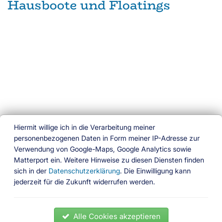
Hausboote und Floatings
Hiermit willige ich in die Verarbeitung meiner
personenbezogenen Daten in Form meiner IP-Adresse zur
Verwendung von Google-Maps, Google Analytics sowie
Ferien am Wasser
Matterport ein. Weitere Hinweise zu diesen Diensten finden
sich in der
Datenschutzerklärung
. Die Einwilligung kann
Das besondere Buchungsportal
jederzeit für die Zukunft widerrufen werden.
Folgen Sie uns
News
Ferienhäuser
Ferienwohnungen
Hausboote
Alle Cookies akzeptieren