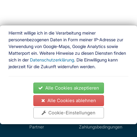
Hiermit willige ich in die Verarbeitung meiner
personenbezogenen Daten in Form meiner IP-Adresse zur
Verwendung von Google-Maps, Google Analytics sowie
Ferien am Wasser
Matterport ein. Weitere Hinweise zu diesen Diensten finden
sich in der
Datenschutzerklärung
. Die Einwilligung kann
Das besondere Buchungsportal
jederzeit für die Zukunft widerrufen werden.
Folgen Sie uns
News
Ferienhäuser
Ferienwohnungen
Hausboote
Alle Cookies akzeptieren
Gedöns Shop
Partner
Impressum
Kontakt
AGB
Datenschutz
Widerrufsrecht
Zahlungsbedingungen
Alle Cookies ablehnen
News
Ferienhäuser
Impressum
Kontakt
AGB
Cookie-Einstellungen
Ferienwohnungen
Datenschutz
Hausboote
Gedöns Shop
Widerrufsrecht
Partner
Zahlungsbedingungen