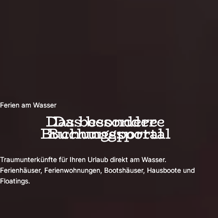
Ferien am Wasser
Ferien am Wasser
Das besondere
Das besondere
Buchungsportal
Buchungsportal
Traumunterkünfte für Ihren Urlaub direkt am Wasser.
Traumunterkünfte für Ihren Urlaub direkt am Wasser.
Ferienhäuser, Ferienwohnungen, Bootshäuser, Hausboote und
Ferienhäuser, Ferienwohnungen, Bootshäuser, Hausboote und
Floatings.
Floatings.