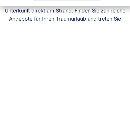
Ferienwohnung mit Meerblick oder eine
Unterkunft direkt am Strand. Finden Sie zahlreiche
Angebote für Ihren Traumurlaub und treten Sie
direkt mit dem Vermieter in Kontakt.
Jetzt Unterkunft suchen
Unsere Top-Angebote
An der Elbe - IGLU CAMP TANGERMÜNDE
Tangermünde, Sachsen-Anhalt
Willkommen in der 1.000-jährigen Kaiser- und Hansestadt
Tangermünde. Direkt an der Elbe befindet sich unser neues IGLU
CAMP für eure nächste Auszeit in einer außergewöhnlichen
Unterkunft und traumhaften Umgebung.