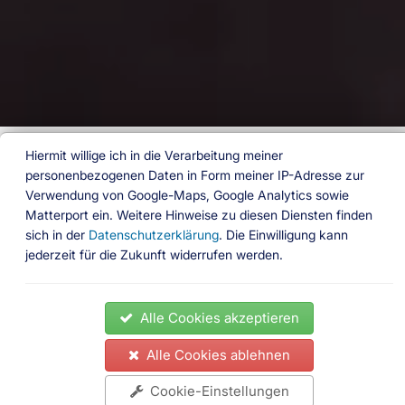
Hiermit willige ich in die Verarbeitung meiner
personenbezogenen Daten in Form meiner IP-Adresse zur
Exklusive Unterkünfte
Verwendung von Google-Maps, Google Analytics sowie
am Wasser für die
Matterport ein. Weitere Hinweise zu diesen Diensten finden
schönsten Wochen des
sich in der
Datenschutzerklärung
. Die Einwilligung kann
Jahres
jederzeit für die Zukunft widerrufen werden.
Urlaub mit Seeblick, direkt am Strand, am Meer
Alle Cookies akzeptieren
oder an einem Fluss und das maximal 500 Meter
Alle Cookies ablehnen
vom Wasser entfernt. Suchen und finden Sie ein
Ferienhaus oder ein Bootshaus am See, eine
Cookie-Einstellungen