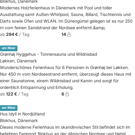
Blokhus, Dänemark
Modernes Holzferienhaus in Dänemark mit Pool und toller
Ausstattung samt Außen-Whirlpool, Sauna, Billard, Tischtennis und
Darts sowie Ofen und WLAN. Im Dünengürtel gelegen ist es nur 250
m vom feinen Sandstrand der Nordsee entfernt.&amp;
ab
294 €
/ Tag
14
am Meer
Grønhøj Hyggehus - Tonnensauna und Wildnisbad
Løkken, Dänemark
Wunderschönes Ferienhaus für 6 Personen in Grønhøj bei Løkken.
Nur 450 m vom Nordseestrand entfernt, überzeugt dieses Haus mit
einer Saunatonne, einem Wildnisbad und Kamin und sorgt für
ordentlich Entspannung und Erholung.
ab
122 €
/ Tag
6
am Meer
Hus Idyll in Nordjütland
Blokhus, Dänemark
Dieses moderne Ferienhaus im skandinvischen Stil befindet sich im
beliebten Ferienort Blokhus an der dänischen Nordsee und bietet