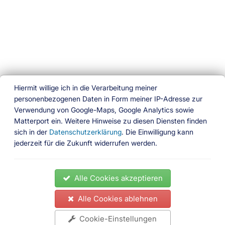
Hiermit willige ich in die Verarbeitung meiner
personenbezogenen Daten in Form meiner IP-Adresse zur
Verwendung von Google-Maps, Google Analytics sowie
Ferien am Wasser
Matterport ein. Weitere Hinweise zu diesen Diensten finden
sich in der
Datenschutzerklärung
. Die Einwilligung kann
Das besondere Buchungsportal
jederzeit für die Zukunft widerrufen werden.
Folgen Sie uns
News
Ferienhäuser
Ferienwohnungen
Hausboote
Alle Cookies akzeptieren
Gedöns Shop
Partner
Impressum
Kontakt
AGB
Datenschutz
Widerrufsrecht
Zahlungsbedingungen
Alle Cookies ablehnen
News
Ferienhäuser
Impressum
Kontakt
AGB
Cookie-Einstellungen
Ferienwohnungen
Datenschutz