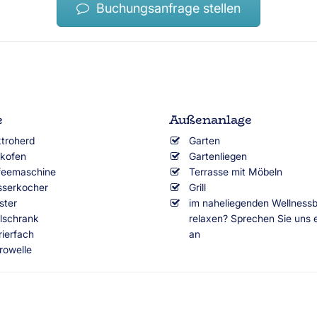
Buchungsanfrage stellen
e
Außenanlage
ktroherd
Garten
kofen
Gartenliegen
feemaschine
Terrasse mit Möbeln
serkocher
Grill
ster
im naheliegenden Wellnessb
lschrank
relaxen? Sprechen Sie uns 
rierfach
an
rowelle