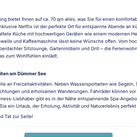
bietet Ihnen auf ca. 70 qm alles, was Sie für einen komfortab
sive Netflix ist der perfekte Ort für entspannte Abende an kü
stattete Küche mit hochwertigen Geräten wie einem modernen He
owelle und Kaffeemaschine lässt keine Wünsche offen. Vom hoc
überdachter Sitzlounge, Gartenmöbeln und Grill – die Ferienwo
s zum Wohlfühlen einlädt.
hkeiten am Dümmer See
le an Freizeitaktivitäten. Neben Wassersportarten wie Segeln
htungen und erholsamen Wanderungen. Fahrräder können vor O
ness-Liebhaber gibt es in der Nähe entspannende Spa-Angebot
ie ein Urlaub, der Erholung, Aktivität und Naturerlebnis perfekt
d Tat zur Seite!