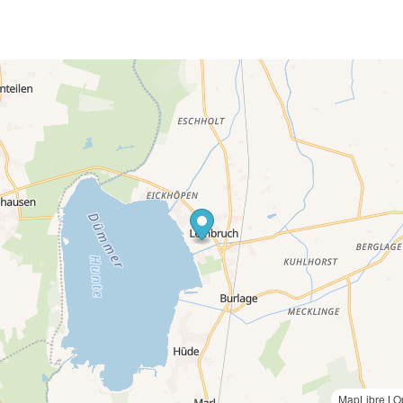
MapLibre
|
O