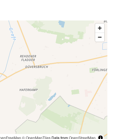
penFreeMap
© OpenMapTiles
Data from
OpenStreetMap