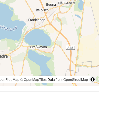
penFreeMap
© OpenMapTiles
Data from
OpenStreetMap