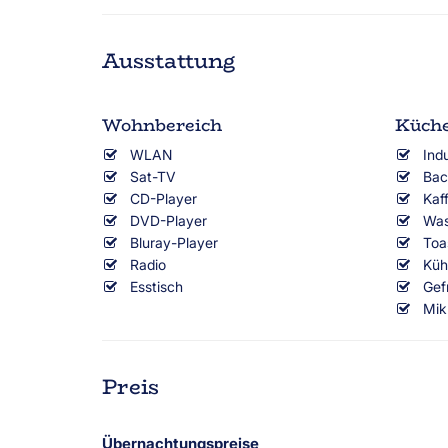
Ausstattung
Wohnbereich
Küch
WLAN
Ind
Sat-TV
Bac
CD-Player
Kaf
DVD-Player
Was
Bluray-Player
Toa
Radio
Küh
Esstisch
Gef
Mik
Preis
Übernachtungspreise