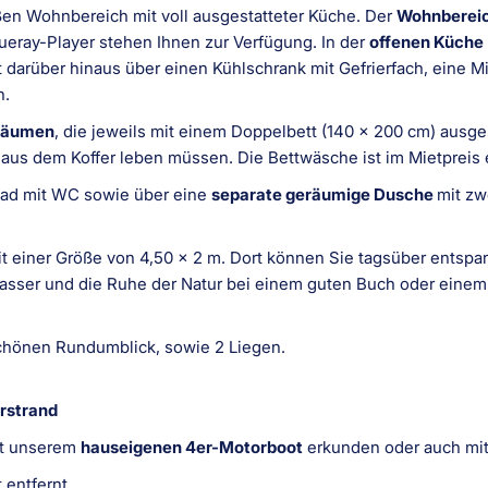
en Wohnbereich mit voll ausgestatteter Küche. Der
Wohnberei
ueray-Player stehen Ihnen zur Verfügung. In der
offenen Küche
 darüber hinaus über einen Kühlschrank mit Gefrierfach, eine M
n.
räumen
, die jeweils mit einem Doppelbett (140 x 200 cm) ausges
t aus dem Koffer leben müssen. Die Bettwäsche ist im Mietpreis 
Bad mit WC sowie über eine
separate geräumige Dusche
mit z
t einer Größe von 4,50 x 2 m. Dort können Sie tagsüber entspa
sser und die Ruhe der Natur bei einem guten Buch oder einem 
schönen Rundumblick, sowie 2 Liegen.
rstrand
it unserem
hauseigenen 4er-Motorboot
erkunden oder auch mi
 entfernt.