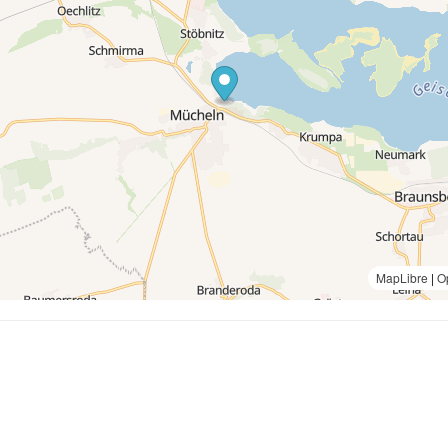
MapLibre
|
O