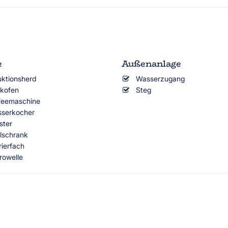
e
Außenanlage
uktionsherd
Wasserzugang
kofen
Steg
feemaschine
serkocher
ster
lschrank
rierfach
rowelle