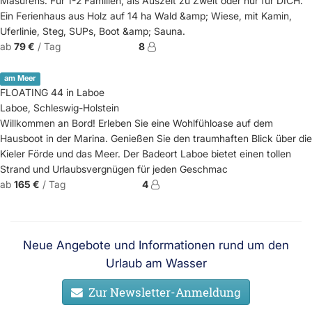
Masurens. Für 1-2 Familien, als Auszeit zu Zweit oder nur für DICH.
Ein Ferienhaus aus Holz auf 14 ha Wald &amp; Wiese, mit Kamin,
Uferlinie, Steg, SUPs, Boot &amp; Sauna.
ab
79 €
/ Tag
8
am Meer
FLOATING 44 in Laboe
Laboe, Schleswig-Holstein
Willkommen an Bord! Erleben Sie eine Wohlfühloase auf dem
Hausboot in der Marina. Genießen Sie den traumhaften Blick über die
Kieler Förde und das Meer. Der Badeort Laboe bietet einen tollen
Strand und Urlaubsvergnügen für jeden Geschmac
ab
165 €
/ Tag
4
Neue Angebote und Informationen rund um den
Urlaub am Wasser
Zur Newsletter-Anmeldung