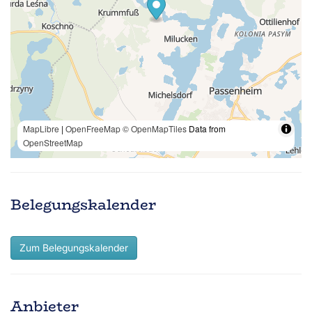
MapLibre
|
OpenFreeMap
© OpenMapTiles
Data from
OpenStreetMap
Belegungskalender
Zum Belegungskalender
Anbieter