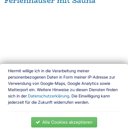
Ferienhäuser mit Sauna
Hiermit willige ich in die Verarbeitung meiner
personenbezogenen Daten in Form meiner IP-Adresse zur
Verwendung von Google-Maps, Google Analytics sowie
Ferien am Wasser
Matterport ein. Weitere Hinweise zu diesen Diensten finden
sich in der
Datenschutzerklärung
. Die Einwilligung kann
Das besondere Buchungsportal
jederzeit für die Zukunft widerrufen werden.
Folgen Sie uns
News
Ferienhäuser
Ferienwohnungen
Hausboote
Alle Cookies akzeptieren
Gedöns Shop
Partner
Impressum
Kontakt