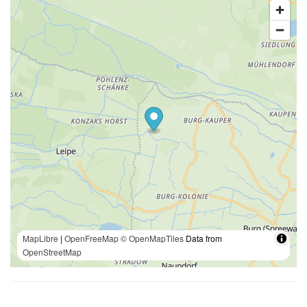
MapLibre
|
OpenFreeMap
© OpenMapTiles
Data from
OpenStreetMap