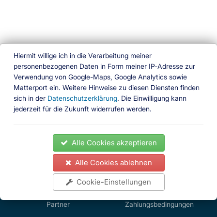
Hiermit willige ich in die Verarbeitung meiner
personenbezogenen Daten in Form meiner IP-Adresse zur
Verwendung von Google-Maps, Google Analytics sowie
Ferien am Wasser
Matterport ein. Weitere Hinweise zu diesen Diensten finden
sich in der
Datenschutzerklärung
. Die Einwilligung kann
Das besondere Buchungsportal
jederzeit für die Zukunft widerrufen werden.
Folgen Sie uns
News
Ferienhäuser
Ferienwohnungen
Hausboote
Alle Cookies akzeptieren
Gedöns Shop
Partner
Impressum
Kontakt
AGB
Datenschutz
Widerrufsrecht
Zahlungsbedingungen
Alle Cookies ablehnen
News
Ferienhäuser
Impressum
Kontakt
AGB
Cookie-Einstellungen
Ferienwohnungen
Datenschutz
Hausboote
Gedöns Shop
Widerrufsrecht
Partner
Zahlungsbedingungen