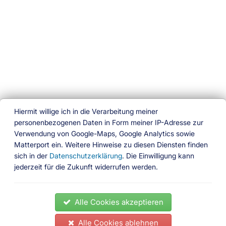
Hiermit willige ich in die Verarbeitung meiner
personenbezogenen Daten in Form meiner IP-Adresse zur
Verwendung von Google-Maps, Google Analytics sowie
Ferien am Wasser
Matterport ein. Weitere Hinweise zu diesen Diensten finden
sich in der
Datenschutzerklärung
. Die Einwilligung kann
Das besondere Buchungsportal
jederzeit für die Zukunft widerrufen werden.
Folgen Sie uns
News
Ferienhäuser
Ferienwohnungen
Hausboote
Alle Cookies akzeptieren
Gedöns Shop
Partner
Impressum
Kontakt
AGB
Datenschutz
Widerrufsrecht
Zahlungsbedingungen
Alle Cookies ablehnen