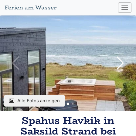
Ferien am Wasser
Toggl
navig
Alle Fotos anzeigen
Spahus Havkik in
Saksild Strand bei