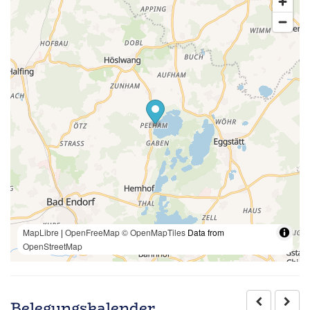
MapLibre
|
OpenFreeMap
© OpenMapTiles
Data from
OpenStreetMap
Belegungskalender