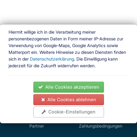
Hiermit willige ich in die Verarbeitung meiner
personenbezogenen Daten in Form meiner IP-Adresse zur
Verwendung von Google-Maps, Google Analytics sowie
Ferien am Wasser
Matterport ein. Weitere Hinweise zu diesen Diensten finden
sich in der
Datenschutzerklärung
. Die Einwilligung kann
Das besondere Buchungsportal
jederzeit für die Zukunft widerrufen werden.
Folgen Sie uns
News
Ferienhäuser
Ferienwohnungen
Hausboote
Alle Cookies akzeptieren
Gedöns Shop
Partner
Impressum
Kontakt
AGB
Datenschutz
Widerrufsrecht
Zahlungsbedingungen
Alle Cookies ablehnen
News
Ferienhäuser
Impressum
Kontakt
AGB
Cookie-Einstellungen
Ferienwohnungen
Datenschutz
Hausboote
Gedöns Shop
Widerrufsrecht
Partner
Zahlungsbedingungen