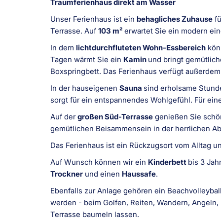
Traumferienhaus direkt am Wasser
Unser Ferienhaus ist ein
behagliches Zuhause
fü
Terrasse. Auf
103 m²
erwartet Sie ein modern ein
In dem
lichtdurchfluteten Wohn-Essbereich
könn
Tagen wärmt Sie ein
Kamin
und bringt gemütlic
Boxspringbett. Das Ferienhaus verfügt außerde
In der hauseigenen
Sauna
sind erholsame Stunde
sorgt für ein entspannendes Wohlgefühl. Für eine
Auf der
großen Süd-Terrasse
genießen Sie schön
gemütlichen Beisammensein in der herrlichen A
Das Ferienhaus ist ein Rückzugsort vom Alltag un
Auf Wunsch können wir ein
Kinderbett
bis 3 Jah
Trockner
und einen
Haussafe
.
Ebenfalls zur Anlage gehören ein Beachvolleyball
werden - beim Golfen, Reiten, Wandern, Angeln, 
Terrasse baumeln lassen.