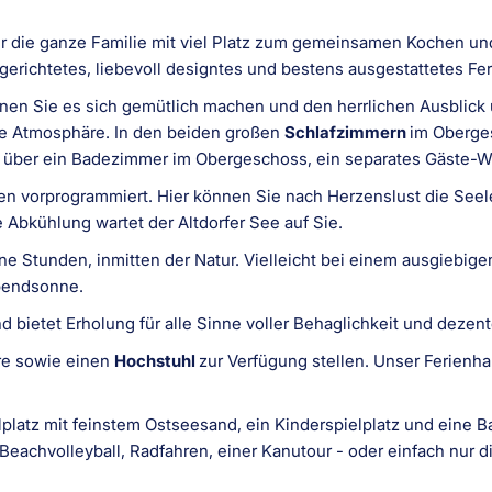
r die ganze Familie mit viel Platz zum gemeinsamen Kochen u
gerichtetes, liebevoll designtes und bestens ausgestattetes Fe
en Sie es sich gemütlich machen und den herrlichen Ausblick 
he Atmosphäre. In den beiden großen
Schlafzimmern
im Oberges
m über ein Badezimmer im Obergeschoss, ein separates Gäste-W
n vorprogrammiert. Hier können Sie nach Herzenslust die Seele 
 Abkühlung wartet der Altdorfer See auf Sie.
e Stunden, inmitten der Natur. Vielleicht bei einem ausgiebig
bendsonne.
d bietet Erholung für alle Sinne voller Behaglichkeit und dezen
re sowie einen
Hochstuhl
zur Verfügung stellen. Unser Ferienha
platz mit feinstem Ostseesand, ein Kinderspielplatz und eine Ba
Beachvolleyball, Radfahren, einer Kanutour - oder einfach nur 