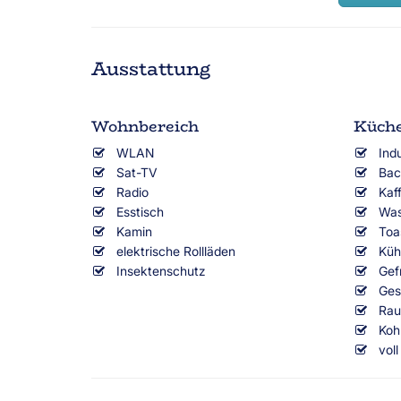
Ausstattung
Wohnbereich
Küch
WLAN
Ind
Sat-TV
Bac
Radio
Kaf
Esstisch
Was
Kamin
Toa
elektrische Rollläden
Küh
Insektenschutz
Gef
Ges
Rau
Koh
vol