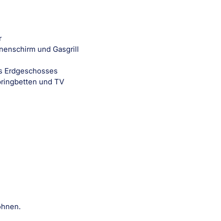
r
nenschirm und Gasgrill
s Erdgeschosses
ringbetten und TV
öhnen.