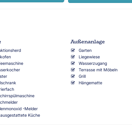
e
Außenanlage
uktionsherd
Garten
kofen
Liegewiese
feemaschine
Wasserzugang
serkocher
Terrasse mit Möbeln
ster
Grill
lschrank
Hängematte
rierfach
chirrspülmaschine
chmelder
lenmonoxid -Melder
l ausgestattete Küche