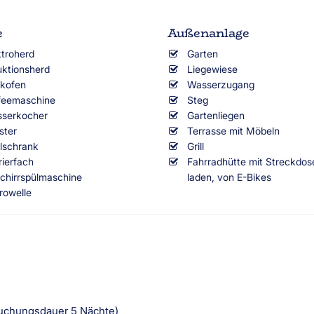
e
Außenanlage
ktroherd
Garten
uktionsherd
Liegewiese
kofen
Wasserzugang
feemaschine
Steg
serkocher
Gartenliegen
ster
Terrasse mit Möbeln
lschrank
Grill
rierfach
Fahrradhütte mit Streckdo
chirrspülmaschine
laden, von E-Bikes
rowelle
tbuchungsdauer 5 Nächte)