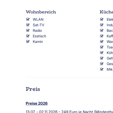
Wohnbereich
Küch
WLAN
Ele
Sat-TV
Ind
Radio
Bac
Esstisch
Kaf
Kamin
Was
Toa
Küh
Gef
Ges
Mik
Preis
Preise 2026
13.07. - 02.11.2026 - 249 Euro je Nacht (Mindes