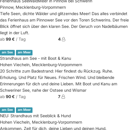
Ferienhaus SeeWaldMeer in Pinnow bei Schwerin
Pinnow, Mecklenburg-Vorpommern
Tiefe Seen, dichte Wälder und glitzerndes Meer! Das alles verbindet
das Ferienhaus am Pinnower See vor den Toren Schwerins. Der freie
Blick öffnet sich über den klaren See. Der Geruch von Nadelbäumen
liegt in der Luft.
ab
99 €
/ Tag
4
am See
am Meer
Strandhaus am See - mit Boot & Kanu
Hohen Viecheln, Mecklenburg-Vorpommern
20 Schritte zum Badestrand: Hier findest du Rückzug. Ruhe.
Erholung. Und Platz für Neues. Frischen Wind. Und bleibende
Erinnerungen für dich und deine Lieben. Mit Boot und Kanu am
Schweriner See, nahe der Ostsee und Wismar
ab
90 €
/ Tag
7
am See
am Meer
NEU: Strandhaus mit Seeblick & Hund
Hohen Viecheln, Mecklenburg-Vorpommern
Ankommen. Zeit für dich, deine Lieben und deinen Hund.