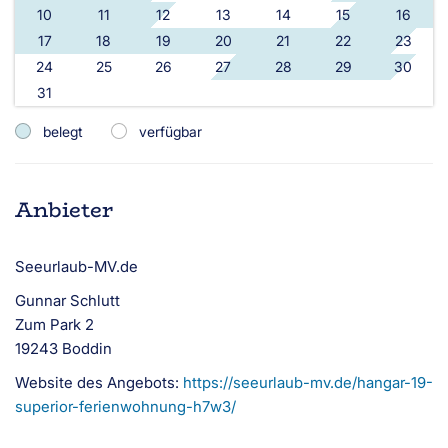
10
11
12
13
14
15
16
17
18
19
20
21
22
23
24
25
26
27
28
29
30
31
belegt
verfügbar
Anbieter
Seeurlaub-MV.de
Gunnar Schlutt
Zum Park 2
19243 Boddin
Website des Angebots:
https://seeurlaub-mv.de/hangar-19-
superior-ferienwohnung-h7w3/