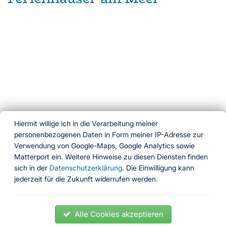
Hiermit willige ich in die Verarbeitung meiner
personenbezogenen Daten in Form meiner IP-Adresse zur
Verwendung von Google-Maps, Google Analytics sowie
Ferien am Wasser
Matterport ein. Weitere Hinweise zu diesen Diensten finden
sich in der
Datenschutzerklärung
. Die Einwilligung kann
Das besondere Buchungsportal
jederzeit für die Zukunft widerrufen werden.
Folgen Sie uns
News
Ferienhäuser
Ferienwohnungen
Hausboote
Alle Cookies akzeptieren
Gedöns Shop
Partner
Impressum
Kontakt