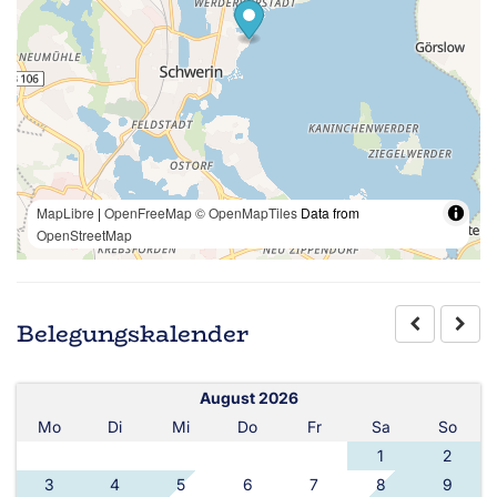
MapLibre
|
OpenFreeMap
© OpenMapTiles
Data from
OpenStreetMap
Belegungskalender
August 2026
Mo
Di
Mi
Do
Fr
Sa
So
1
2
3
4
5
6
7
8
9