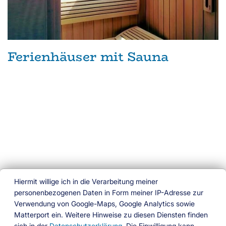
Ferienhäuser mit Sauna
Hiermit willige ich in die Verarbeitung meiner
personenbezogenen Daten in Form meiner IP-Adresse zur
Verwendung von Google-Maps, Google Analytics sowie
Ferien am Wasser
Matterport ein. Weitere Hinweise zu diesen Diensten finden
sich in der
Datenschutzerklärung
. Die Einwilligung kann